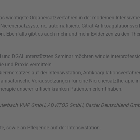
as wichtigste Organersatzverfahren in der modernen Intensivme
e Nierenersatzsysteme, automatisierte Citrat Antikoagulationsverf
ion. Ebenfalls gibt es auch mehr und mehr Evidenzen zu den The
IIN und DGAI unterstützten Seminar möchten wir die interprofess
e und Praxis vermitteln.
ierenersatzes auf der Intensivstation, Antikoagulationsverfah
anisatorische Voraussetzungen für eine Nierenersatztherapie 
erapie unserer kritisch kranken Patienten erlernt haben.
-Lauterbach VMP GmbH, ADVITOS GmbH, Baxter Deutschland Gmb
te, sowie an Pflegende auf der Intensivstation.