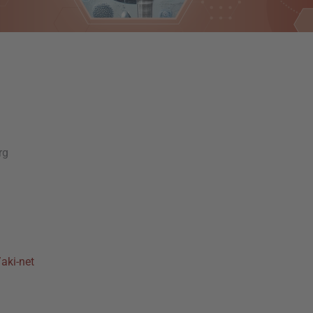
rg
/aki-net