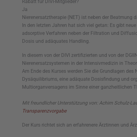
Rabatt für DIVI-Mitglieder?
Ja
Nierenersatztherapie (NET) ist neben der Beatmung d
In den letzten Jahren hat sich viel getan: Es gibt neu
adsorptive Verfahren neben der Filtration und Diffus
Dosis und adäquates Handling.
In diesem von der DIVI zertifizierten und von der DG
Nierenersatzsystemen in der Intensivmedizin in Theori
Am Ende des Kurses werden Sie die Grundlagen des N
Dysäquilibriums, eine adäquate Dosisfindung und org
Multiorganversagens im Sinne einer ganzheitlichen Th
Mit freundlicher Unterstützung von: Achim Schulz
Transparenzvorgabe
Der Kurs richtet sich an erfahrenere Ärztinnen und Ärz