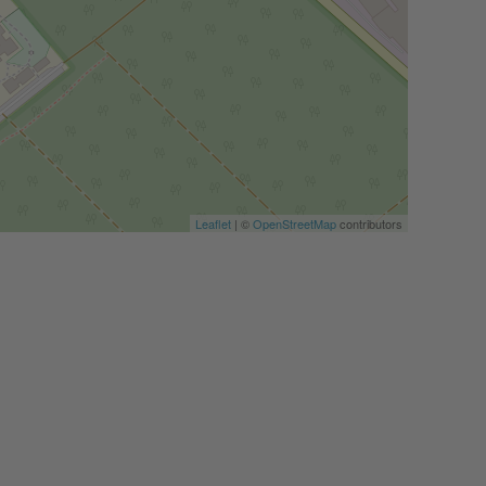
Leaflet
| ©
OpenStreetMap
contributors