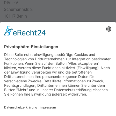
DIVI e.V.
Schumannstr. 2
10117 Berlin
030 / 4000 56 32
info@divi.de
Imprint
Datenschutz
Impressum
AGB
Cookie Settings
©
2026
DIVI. All rights reserved.