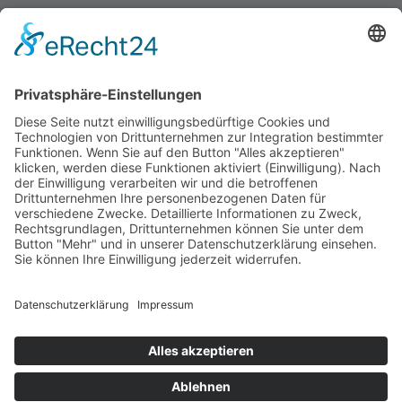
030 / 4000 56 32
info@divi.de
Imprint
Datenschutz
Impressum
AGB
Cookie Settings
©
2026
DIVI. All rights reserved.
Powered by
bioculture GmbH
.