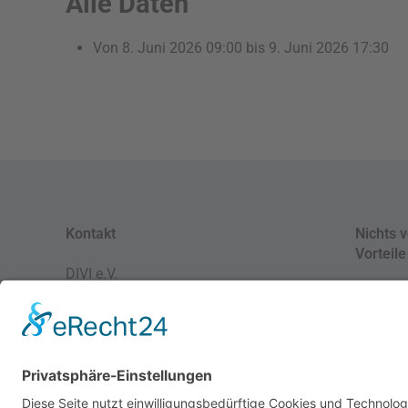
Alle Daten
Von
8. Juni 2026
09:00
bis
9. Juni 2026
17:30
Kontakt
Nichts 
Vorteile
DIVI e.V.
Schumannstr. 2
New
10117 Berlin
Mitg
Mo - Fr.
10:00 -14:00 Uhr