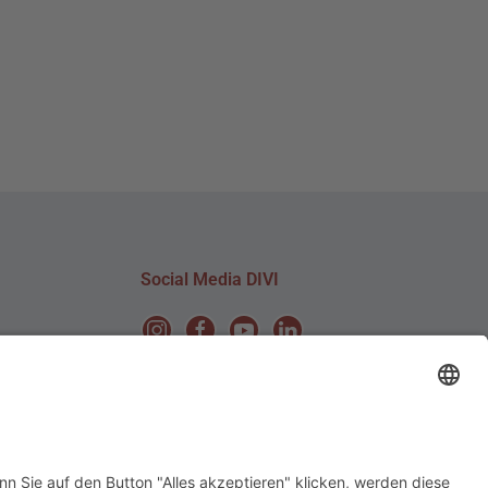
Social Media DIVI
©
2026
DIVI. All rights reserved.
Powered by
bioculture GmbH
.