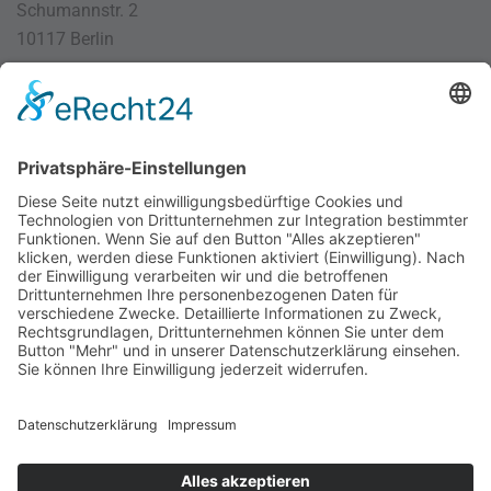
Schumannstr. 2
10117 Berlin
030 / 4000 56 32
info@divi.de
Imprint
Datenschutz
Impressum
AGB
Cookie Settings
©
2026
DIVI. All rights reserved.
Powered by
bioculture GmbH
.