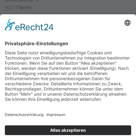
10117 Berlin
030 / 4000 56 32
info@divi.de
Imprint
Datenschutz
Impressum
AGB
Cookie Settings
©
2026
DIVI. All rights reserved.
Powered by
bioculture GmbH
.