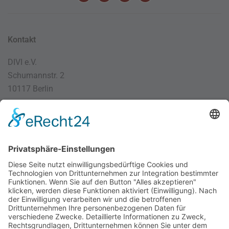
Kontakt
DIVI e.V.
Schumannstr. 2
10117 Berlin
030 / 4000 56 32
info@divi.de
Imprint
Datenschutz
Impressum
AGB