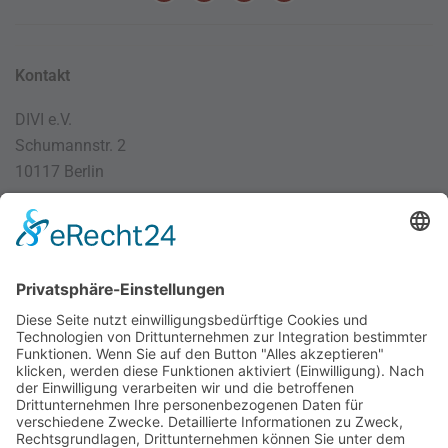
Kontakt
DIVI e.V.
Schumannstr. 2
10117 Berlin
030 / 4000 56 32
info@divi.de
Imprint
Datenschutz
Impressum
AGB