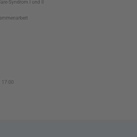
re-Syndrom I und II
usammenarbeit
5
17:00