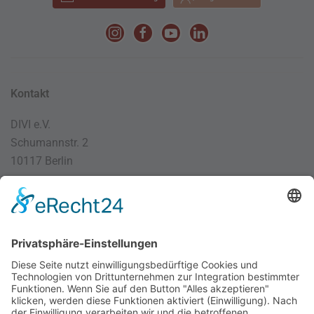
Kontakt
DIVI e.V.
Schumannstr. 2
10117 Berlin
030 / 4000 56 32
info@divi.de
Imprint
Datenschutz