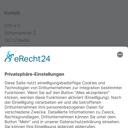
Kontakt
DIVI e.V.
Schumannstr. 2
10117 Berlin
030 / 4000 56 32
info@divi.de
Imprint
Datenschutz
Impressum
AGB