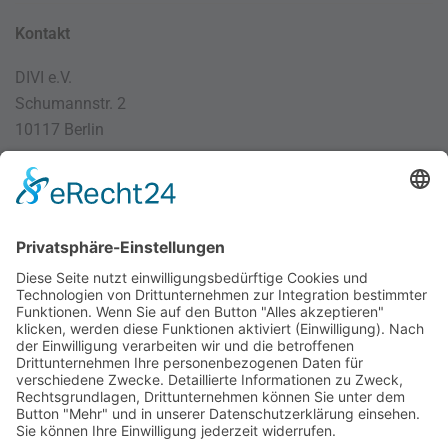
Kontakt
DIVI e.V.
Schumannstr. 2
10117 Berlin
030 / 4000 56 32
info@divi.de
Imprint
Datenschutz
Impressum
AGB
Cookie Settings