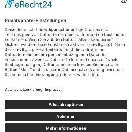
info@divi.de
Imprint
Datenschutz
Impressum
AGB
Cookie Settings
©
2026
DIVI. All rights reserved.
Powered by
bioculture GmbH
.
©
2026
DIVI. All rights reserved.
Powered by
bioculture GmbH
.