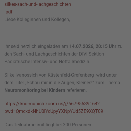
silkes-sach-und-lachgeschichten
.pdf
Liebe Kolleginnen und Kollegen,
ihr seid herzlich eingeladen am
14.07.2026, 20:15 Uhr
zu
den Sach- und Lachgeschichten der DIVI Sektion
Pädiatrische Intensiv- und Notfallmedizin.
Silke Ivanossich von Küstenfeld-Grefenberg wird unter
dem Titel „Schau mir in die Augen, Kleines!“ zum Thema
Neuromonitoring bei Kindern
referieren.
https://lmu-munich.zoom.us/j/66795639164?
pwd=QmcxdkNhU0lYcUpyYXNpYUd5ZE9XQT09
Das Teilnahmelimit liegt bei 300 Personen.