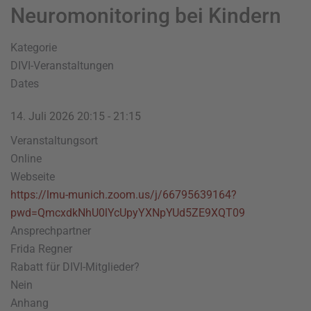
Neuromonitoring bei Kindern
Kategorie
DIVI-Veranstaltungen
Dates
14. Juli 2026
20:15
-
21:15
Veranstaltungsort
Online
Webseite
https://lmu-munich.zoom.us/j/66795639164?
pwd=QmcxdkNhU0lYcUpyYXNpYUd5ZE9XQT09
Ansprechpartner
Frida Regner
Rabatt für DIVI-Mitglieder?
Nein
Anhang