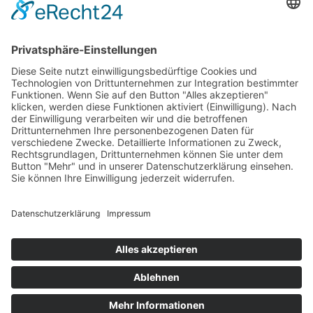
030 / 4000 56 32
info@divi.de
Imprint
Datenschutz
Impressum
AGB
Cookie Settings
©
2026
DIVI. All rights reserved.
Powered by
bioculture GmbH
.
©
2026
DIVI. All rights reserved.
Powered by
bioculture GmbH
.