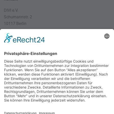
DIVI e.V.
Schumannstr. 2
10117 Berlin
030 / 4000 56 32
info@divi.de
Imprint
Datenschutz
Impressum
AGB
Cookie Settings